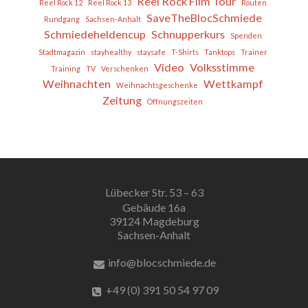
Reel Rock Film Tour
Reel Rock 12
Reel Rock 13
Routen
SaveTheBlocSchmiede
Rundgang
Sachsen-Anhalt
Schmiedeheldencup
Schnupperkurs
Spenden
Stadtmagazin
stayhealthy
staysafe
T-Shirts
Tanktops
Trainer
Video
Volksstimme
Training
TV
Verschenken
Weihnachten
Wettkampf
Weihnachtsgeschenke
Zeitung
Öffnungszeiten
Lübecker Str. 53 – 63
Gebäude 16a
39124 Magdeburg
Sachsen-Anhalt
info@blocschmiede.de
+49 (0) 391 50 54 97 09