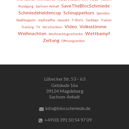
SaveTheBlocSchmiede
Rundgang
Sachsen-Anhalt
Schmiedeheldencup
Schnupperkurs
Spenden
Stadtmagazin
stayhealthy
staysafe
T-Shirts
Tanktops
Trainer
Video
Volksstimme
Training
TV
Verschenken
Weihnachten
Wettkampf
Weihnachtsgeschenke
Zeitung
Öffnungszeiten
Lübecker Str. 53 – 63
Gebäude 16a
39124 Magdeburg
Sachsen-Anhalt
info@blocschmiede.de
+49 (0) 391 50 54 97 09