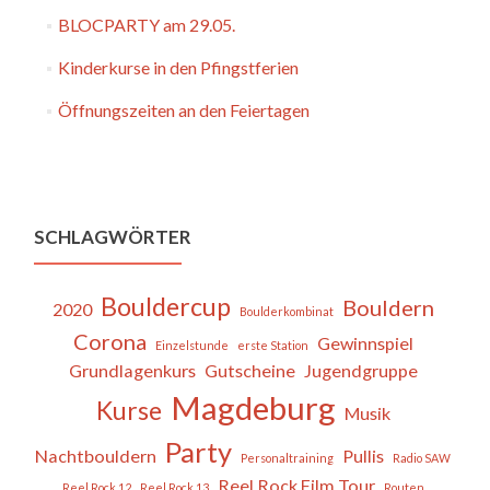
BLOCPARTY am 29.05.
Kinderkurse in den Pfingstferien
Öffnungszeiten an den Feiertagen
SCHLAGWÖRTER
Bouldercup
Bouldern
2020
Boulderkombinat
Corona
Gewinnspiel
Einzelstunde
erste Station
Grundlagenkurs
Gutscheine
Jugendgruppe
Magdeburg
Kurse
Musik
Party
Nachtbouldern
Pullis
Personaltraining
Radio SAW
Reel Rock Film Tour
Reel Rock 12
Reel Rock 13
Routen