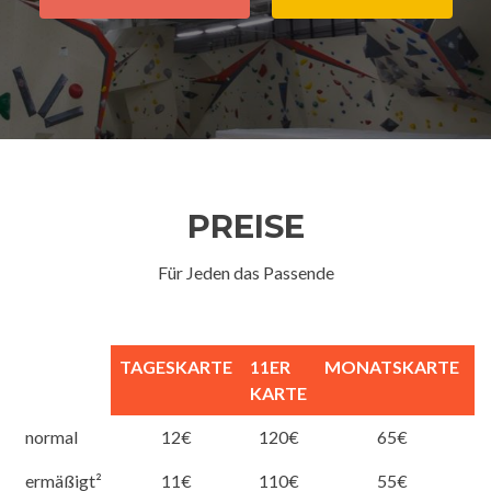
PREISE
Für Jeden das Passende
TAGESKARTE
11ER
MONATSKARTE
M
KARTE
normal
12€
120€
65€
ermäßigt²
11€
110€
55€