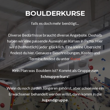
BOULDERKURSE
falls es doch mehr benötigt...
Diverse Bedürfnisse braucht diverse Angebote. Deshalb
haben wir eine passende Auswahl an Kursen in Petto. Hier
wird (hoffentlich) jeder glücklich. Eine kleine Übersicht
findest du hier. Genauere Beschreibungen, Kosten und
Termine findest du unter
Kurse
.
Kein Plan was Bouldern ist? Kommt als Gruppe zum
Schnupperkurs
!
Wenn du noch zu den Jüngeren gehörst, aber schon wie ein
Erwachsener behandelt werden willst, dann komm in die
Jugendgruppe
.