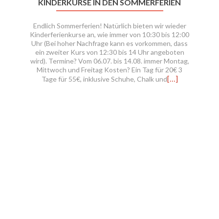
KINDERKURSE IN DEN SOMMERFERIEN
r
c
ü
h
Endlich Sommerferien! Natürlich bieten wir wieder
c
s
Kinderferienkurse an, wie immer von 10:30 bis 12:00
k
t
Uhr (Bei hoher Nachfrage kann es vorkommen, dass
ein zweiter Kurs von 12:30 bis 14 Uhr angeboten
e
wird). Termine? Vom 06.07. bis 14.08. immer Montag,
r
Mittwoch und Freitag Kosten? Ein Tag für 20€ 3
S
[…]
Tage für 55€, inklusive Schuhe, Chalk und
c
h
r
i
t
t