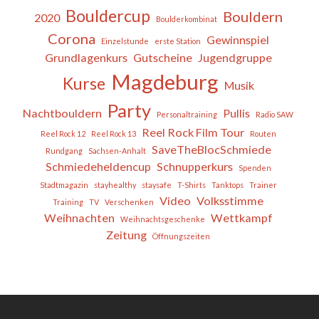
Bouldercup
Bouldern
2020
Boulderkombinat
Corona
Gewinnspiel
Einzelstunde
erste Station
Grundlagenkurs
Gutscheine
Jugendgruppe
Magdeburg
Kurse
Musik
Party
Nachtbouldern
Pullis
Personaltraining
Radio SAW
Reel Rock Film Tour
Reel Rock 12
Reel Rock 13
Routen
SaveTheBlocSchmiede
Rundgang
Sachsen-Anhalt
Schmiedeheldencup
Schnupperkurs
Spenden
Stadtmagazin
stayhealthy
staysafe
T-Shirts
Tanktops
Trainer
Video
Volksstimme
Training
TV
Verschenken
Weihnachten
Wettkampf
Weihnachtsgeschenke
Zeitung
Öffnungszeiten