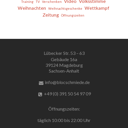
Video
Volksstimme
Training
TV
Verschenken
Weihnachten
Wettkampf
Weihnachtsgeschenke
Zeitung
Öffnungszeiten
Lübecker Str. 53 – 63
Gebäude 16a
39124 Magdeburg
Sachsen-Anhalt
info@blocschmiede.de
+49 (0) 391 50 54 97 09
Öffnungszeiten:
täglich 10:00 bis 22:00 Uhr