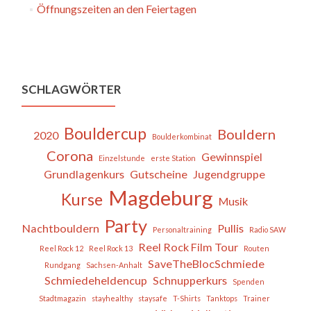
Öffnungszeiten an den Feiertagen
SCHLAGWÖRTER
Bouldercup
Bouldern
2020
Boulderkombinat
Corona
Gewinnspiel
Einzelstunde
erste Station
Grundlagenkurs
Gutscheine
Jugendgruppe
Magdeburg
Kurse
Musik
Party
Nachtbouldern
Pullis
Personaltraining
Radio SAW
Reel Rock Film Tour
Reel Rock 12
Reel Rock 13
Routen
SaveTheBlocSchmiede
Rundgang
Sachsen-Anhalt
Schmiedeheldencup
Schnupperkurs
Spenden
Stadtmagazin
stayhealthy
staysafe
T-Shirts
Tanktops
Trainer