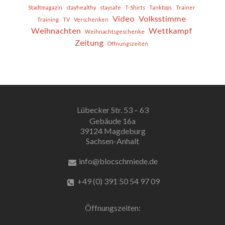
Stadtmagazin
stayhealthy
staysafe
T-Shirts
Tanktops
Trainer
Video
Volksstimme
Training
TV
Verschenken
Weihnachten
Wettkampf
Weihnachtsgeschenke
Zeitung
Öffnungszeiten
Lübecker Str. 53 – 63
Gebäude 16a
39124 Magdeburg
Sachsen-Anhalt
info@blocschmiede.de
+49 (0) 391 50 54 97 09
Öffnungszeiten: