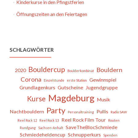
Kinderkurse in den Pfingstferien
Öffnungszeiten an den Feiertagen
SCHLAGWÖRTER
Bouldercup
Bouldern
2020
Boulderkombinat
Corona
Gewinnspiel
Einzelstunde
erste Station
Grundlagenkurs
Gutscheine
Jugendgruppe
Magdeburg
Kurse
Musik
Party
Nachtbouldern
Pullis
Personaltraining
Radio SAW
Reel Rock Film Tour
Reel Rock 12
Reel Rock 13
Routen
SaveTheBlocSchmiede
Rundgang
Sachsen-Anhalt
Schmiedeheldencup
Schnupperkurs
Spenden