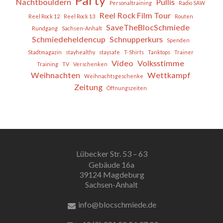
Party
Nachtbouldern
Pullis
Personaltraining
Radio SAW
Reel Rock Film Tour
Reel Rock 12
Reel Rock 13
Routen
SaveTheBlocSchmiede
Rundgang
Sachsen-Anhalt
Schmiedeheldencup
Schnupperkurs
Spenden
Stadtmagazin
stayhealthy
staysafe
T-Shirts
Tanktops
Trainer
Video
Volksstimme
Training
TV
Verschenken
Weihnachten
Wettkampf
Weihnachtsgeschenke
Zeitung
Öffnungszeiten
Lübecker Str. 53 – 63
Gebäude 16a
39124 Magdeburg
Sachsen-Anhalt
info@blocschmiede.de