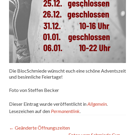
Die BlocSchmiede wünscht euch eine schöne Adventszeit
und besinnliche Feiertage!
Foto von Steffen Becker
Dieser Eintrag wurde veröffentlicht in
Allgemein
.
Lesezeichen auf den
Permanentlink
.
Artikel-
←
Geänderte Öffnungszeiten
Fotos vom Schmiede Cup
→