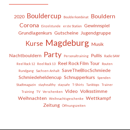
Bouldercup
Bouldern
2020
Boulderkombinat
Corona
Gewinnspiel
Einzelstunde
erste Station
Grundlagenkurs
Gutscheine
Jugendgruppe
Magdeburg
Kurse
Musik
Party
Nachtbouldern
Pullis
Personaltraining
Radio SAW
Reel Rock Film Tour
Reel Rock 12
Reel Rock 13
Routen
SaveTheBlocSchmiede
Rundgang
Sachsen-Anhalt
Schmiedeheldencup
Schnupperkurs
Spenden
Stadtmagazin
stayhealthy
staysafe
T-Shirts
Tanktops
Trainer
Video
Volksstimme
Training
TV
Verschenken
Weihnachten
Wettkampf
Weihnachtsgeschenke
Zeitung
Öffnungszeiten