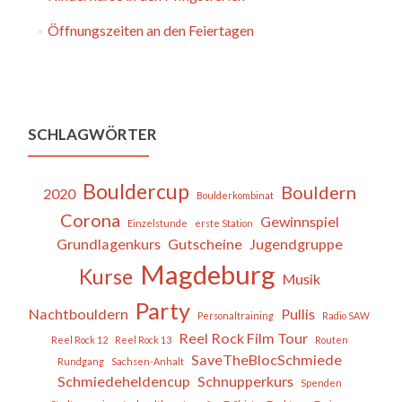
Öffnungszeiten an den Feiertagen
SCHLAGWÖRTER
Bouldercup
Bouldern
2020
Boulderkombinat
Corona
Gewinnspiel
Einzelstunde
erste Station
Grundlagenkurs
Gutscheine
Jugendgruppe
Magdeburg
Kurse
Musik
Party
Nachtbouldern
Pullis
Personaltraining
Radio SAW
Reel Rock Film Tour
Reel Rock 12
Reel Rock 13
Routen
SaveTheBlocSchmiede
Rundgang
Sachsen-Anhalt
Schmiedeheldencup
Schnupperkurs
Spenden