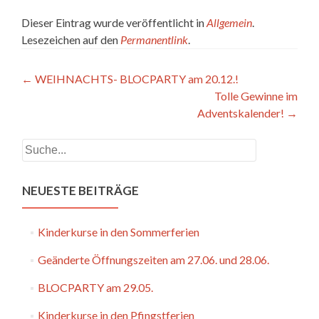
Dieser Eintrag wurde veröffentlicht in
Allgemein
.
Lesezeichen auf den
Permanentlink
.
Artikel-
←
WEIHNACHTS- BLOCPARTY am 20.12.!
Tolle Gewinne im
Navigation
Adventskalender!
→
Suchen
NEUESTE BEITRÄGE
Kinderkurse in den Sommerferien
Geänderte Öffnungszeiten am 27.06. und 28.06.
BLOCPARTY am 29.05.
Kinderkurse in den Pfingstferien