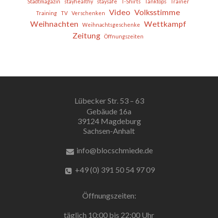
Stadtmagazin
stayhealthy
staysafe
T-Shirts
Tanktops
Trainer
Video
Volksstimme
Training
TV
Verschenken
Weihnachten
Wettkampf
Weihnachtsgeschenke
Zeitung
Öffnungszeiten
Lübecker Str. 53 – 63
Gebäude 16a
39124 Magdeburg
Sachsen-Anhalt
info@blocschmiede.de
+49 (0) 391 50 54 97 09
Öffnungszeiten:
täglich 10:00 bis 22:00 Uhr