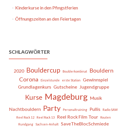
Kinderkurse in den Pfingstferien
Öffnungszeiten an den Feiertagen
SCHLAGWÖRTER
Bouldercup
Bouldern
2020
Boulderkombinat
Corona
Gewinnspiel
Einzelstunde
erste Station
Grundlagenkurs
Gutscheine
Jugendgruppe
Magdeburg
Kurse
Musik
Party
Nachtbouldern
Pullis
Personaltraining
Radio SAW
Reel Rock Film Tour
Reel Rock 12
Reel Rock 13
Routen
SaveTheBlocSchmiede
Rundgang
Sachsen-Anhalt