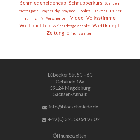
Schmiedeheldencup
Schnupperkurs
Spenden
Stadtmagazin
stayhealthy
staysafe
T-Shirts
Tanktops
Trainer
Video
Volksstimme
Training
TV
Verschenken
Weihnachten
Wettkampf
Weihnachtsgeschenke
Zeitung
Öffnungszeiten
Lübecker Str. 53 – 63
Gebäude 16a
39124 Magdeburg
Sachsen-Anhalt
info@blocschmiede.de
+49 (0) 391 50 54 97 09
Öffnungszeiten: