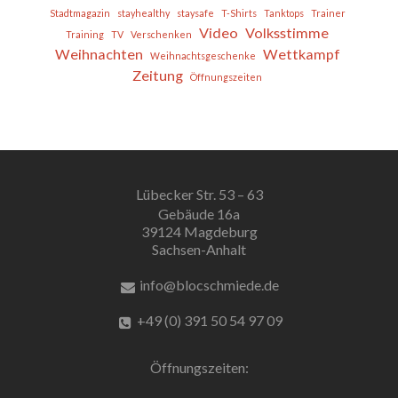
Stadtmagazin
stayhealthy
staysafe
T-Shirts
Tanktops
Trainer
Video
Volksstimme
Training
TV
Verschenken
Weihnachten
Wettkampf
Weihnachtsgeschenke
Zeitung
Öffnungszeiten
Lübecker Str. 53 – 63
Gebäude 16a
39124 Magdeburg
Sachsen-Anhalt
info@blocschmiede.de
+49 (0) 391 50 54 97 09
Öffnungszeiten: