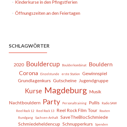
Kinderkurse in den Pfingstferien
Öffnungszeiten an den Feiertagen
SCHLAGWÖRTER
Bouldercup
Bouldern
2020
Boulderkombinat
Corona
Gewinnspiel
Einzelstunde
erste Station
Grundlagenkurs
Gutscheine
Jugendgruppe
Magdeburg
Kurse
Musik
Party
Nachtbouldern
Pullis
Personaltraining
Radio SAW
Reel Rock Film Tour
Reel Rock 12
Reel Rock 13
Routen
SaveTheBlocSchmiede
Rundgang
Sachsen-Anhalt
Schmiedeheldencup
Schnupperkurs
Spenden