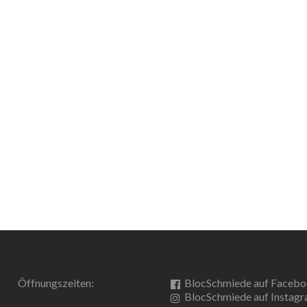
Öffnungszeiten:
BlocSchmiede auf Faceb
BlocSchmiede auf Instag