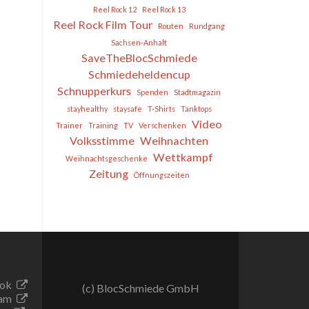
Reel Rock 12
Reel Rock 13
Reel Rock Film Tour
Routen
Rundgang
Sachsen-Anhalt
SaveTheBlocSchmiede
Schmiedeheldencup
Schnupperkurs
Spenden
Stadtmagazin
stayhealthy
staysafe
T-Shirts
Tanktops
Video
Trainer
Training
TV
Verschenken
Volksstimme
Weihnachten
Wettkampf
Weihnachtsgeschenke
Zeitung
Öffnungszeiten
ook
(c) BlocSchmiede GmbH
ram