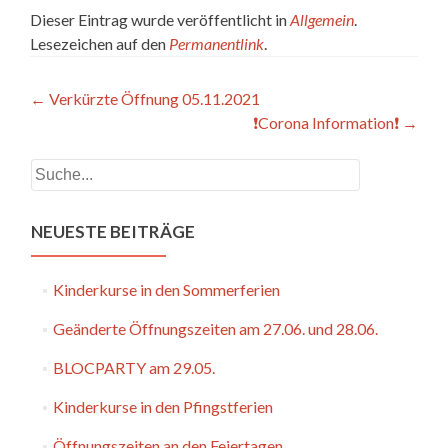
Dieser Eintrag wurde veröffentlicht in
Allgemein
.
Lesezeichen auf den
Permanentlink
.
Artikel-
←
Verkürzte Öffnung 05.11.2021
❗️Corona Information❗️
→
Navigation
Suchen
NEUESTE BEITRÄGE
Kinderkurse in den Sommerferien
Geänderte Öffnungszeiten am 27.06. und 28.06.
BLOCPARTY am 29.05.
Kinderkurse in den Pfingstferien
Öffnungszeiten an den Feiertagen