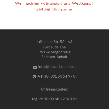
Weihnachten
Wettkampf
Weihnachtsgeschenke
Zeitung
Öffnungszeiten
Lübecker Str. 53 – 63
Gebäude 16a
39124 Magdeburg
Sachsen-Anhalt
info@blocschmiede.de
+49 (0) 391 50 54 97 09
Öffnungszeiten:
täglich 10:00 bis 22:00 Uhr