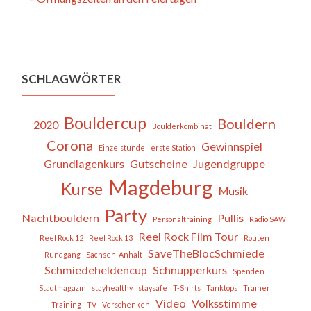
SCHLAGWÖRTER
Bouldercup
Bouldern
2020
Boulderkombinat
Corona
Gewinnspiel
Einzelstunde
erste Station
Grundlagenkurs
Gutscheine
Jugendgruppe
Magdeburg
Kurse
Musik
Party
Nachtbouldern
Pullis
Personaltraining
Radio SAW
Reel Rock Film Tour
Reel Rock 12
Reel Rock 13
Routen
SaveTheBlocSchmiede
Rundgang
Sachsen-Anhalt
Schmiedeheldencup
Schnupperkurs
Spenden
Stadtmagazin
stayhealthy
staysafe
T-Shirts
Tanktops
Trainer
Video
Volksstimme
Training
TV
Verschenken